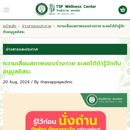
TH
Log in
Register
หน้าหลัก
>
ข่าวสารและประกาศ
>
ความเสื่อมสภาพของร่างกาย ชะลอได้ถ้ารู้จัก
กับอนุมูลอิสระ
หน้าหลัก
ข่าวสารและประกาศ
เกี่ยวกับเรา
ความเสื่อมสภาพของร่างกาย ชะลอได้ถ้ารู้จักกับ
อนุมูลอิสระ
งานบริการ
20 Aug, 2024 / By
thaisappayaclinic
โปรโมชั่น
Wellness & แพทย์ทางเลือก
กิจกรรม
บทความ