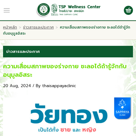
TH
Log in
Register
หน้าหลัก
>
ข่าวสารและประกาศ
>
ความเสื่อมสภาพของร่างกาย ชะลอได้ถ้ารู้จัก
กับอนุมูลอิสระ
หน้าหลัก
ข่าวสารและประกาศ
เกี่ยวกับเรา
ความเสื่อมสภาพของร่างกาย ชะลอได้ถ้ารู้จักกับ
อนุมูลอิสระ
งานบริการ
20 Aug, 2024 / By
thaisappayaclinic
โปรโมชั่น
Wellness & แพทย์ทางเลือก
กิจกรรม
บทความ