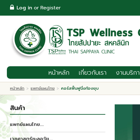
TH
Log in
or
Register
Log in
or
Register
หน้าหลัก
เกี่ยวกับเรา
งานบริการ
โปรโมชั่น
หน้าหลัก
เกี่ยวกับเรา
งานบริกา
Wellness & แพทย์ทางเลือก
หน้าหลัก
แพทย์แผนไทย
คอร์สฟื้นฟูนึ่งท้องยุบ
>
>
กิจกรรม
บทความ
ติดต่อ/จองคิว
สินค้า
แพทย์แผนไทย...
เวชศาสตร์ชะลอวัย...