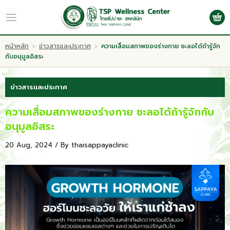
TH
Log in
Register
หน้าหลัก
>
ข่าวสารและประกาศ
>
ความเสื่อมสภาพของร่างกาย ชะลอได้ถ้ารู้จัก
กับอนุมูลอิสระ
หน้าหลัก
ข่าวสารและประกาศ
เกี่ยวกับเรา
ความเสื่อมสภาพของร่างกาย ชะลอได้ถ้ารู้จักกับ
อนุมูลอิสระ
งานบริการ
20 Aug, 2024 / By
thaisappayaclinic
โปรโมชั่น
Wellness & แพทย์ทางเลือก
กิจกรรม
บทความ