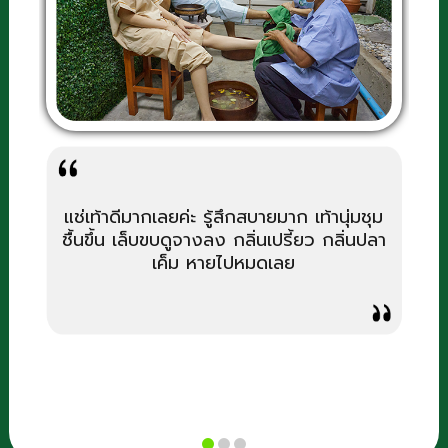
แช่เท้าดีมากเลยค่ะ รู้สึกสบายมาก เท้านุ่มชุม
ชื้นขึ้น เล็บขบดูจางลง กลิ่นเปรี้ยว กลิ่นปลา
เค็ม หายไปหมดเลย
บ
ส