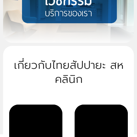
ติดต่อ/จองคิว
เกี่ยวกับไทยสัปปายะ สห
คลินิก